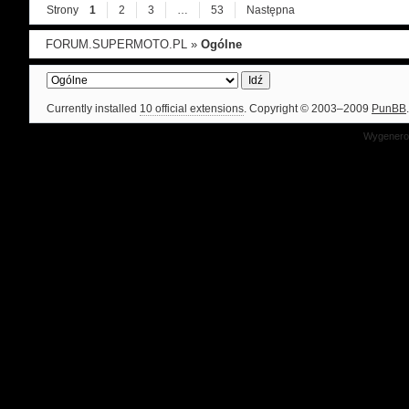
Strony
1
2
3
…
53
Następna
FORUM.SUPERMOTO.PL
»
Ogólne
Currently installed
10 official extensions
. Copyright © 2003–2009
PunBB
.
Wygenerow