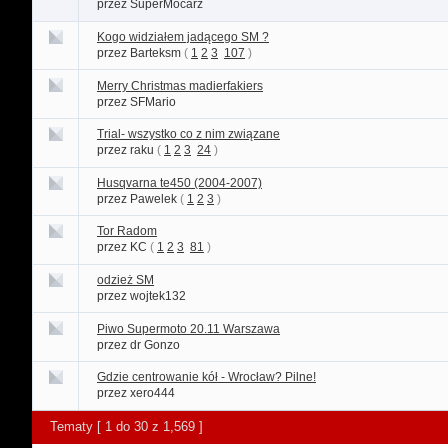
przez SuperMocarz
Kogo widziałem jadącego SM ?
przez Barteksm
(
1
2
3
107
)
Merry Christmas madierfakiers
przez SFMario
Trial- wszystko co z nim związane
przez raku
(
1
2
3
24
)
Husqvarna te450 (2004-2007)
przez Pawelek
(
1
2
3
)
Tor Radom
przez KC
(
1
2
3
81
)
odzież SM
przez wojtek132
Piwo Supermoto 20.11 Warszawa
przez dr Gonzo
Gdzie centrowanie kół - Wrocław? Pilne!
przez xero444
Tematy [ 1 do 30 z 1,569 ]