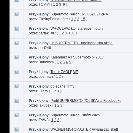
przez TOMMI
(
1
2
3
6
)
Przyklejony
:
Supermoto Terror OPOLSZCZYZNA
przez GłośnyPomarańcz
(
1
2
3
15
)
Przyklejony
:
WROCŁAW, kto lata supermoto ?
przez bartek_XR
(
1
2
3
101
)
Przyklejony
:
IM SUPERMOTO - ogolnopolska akcja
przez bart248
Przyklejony
:
Kalendarz A3 Supermoto.pl 2017
przez Barteksm
(
1
2
3
4
5
)
Przyklejony
:
Terror ZAGŁĘBIE
przez tigerman
(
1
2
)
Przyklejony
:
polecane firmy
przez Crazy
(
1
2
3
)
Przyklejony
:
Profil SUPERMOTO POLSKA na Facebooku
przez jakubek
(
1
2
3
)
Przyklejony
:
Supermoto Terror Ostrów Wlkp
przez ZAWA
(
1
2
3
)
Przyklejony
:
WAŻNE!! MOTOMASTER Awaria zacisku!!