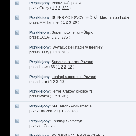
Przyklejony
:
Pokaż swój pojazd
przez Crazy
(
1
2
3
332
)
Przyklejony
:
SUPERMOTOWCY :) ŁÓDŹ - ktoś lata po Łodzi
przez MMHammer
(
1
2
3
29
)
Przyklejony
:
Supermoto Terror - Śląsk
przez JACA
(
1
2
3
276
)
Przyklejony
:
[W-wa]Gdzie latacie w terenie?
przez Crazy
(
1
2
3
98
)
Przyklejony
:
Supermoto terror Poznań
przez hacker33
(
1
2
3
12
)
Przyklejony
:
treningi supermoto Poznań
przez harp
(
1
2
3
13
)
Przyklejony
:
Terror Kraków, okolice ?!
przez kwkm
(
1
2
3
40
)
Przyklejony
:
SM Terror - Podkarpacie
przez Raczek121
(
1
2
3
73
)
Przyklejony
:
Treningi Słomczyn
przez dr Gonzo
Przyklejony
:
BYDGOSZCZ TERROR Okolice