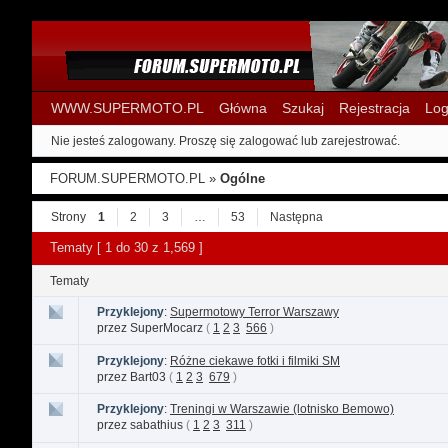
WWW.SUPERMOTO.PL
Główna
Szukaj
Rejestracja
Log
Nie jesteś zalogowany.
Proszę się zalogować lub zarejestrować.
FORUM.SUPERMOTO.PL
»
Ogólne
Strony
1
2
3
…
53
Następna
Tematy [ 1 do 30 z 1,569 ]
Tematy
Przyklejony
:
Supermotowy Terror Warszawy
przez SuperMocarz
(
1
2
3
566
)
Przyklejony
:
Różne ciekawe fotki i filmiki SM
przez Bart03
(
1
2
3
679
)
Przyklejony
:
Treningi w Warszawie (lotnisko Bemowo)
przez sabathius
(
1
2
3
311
)