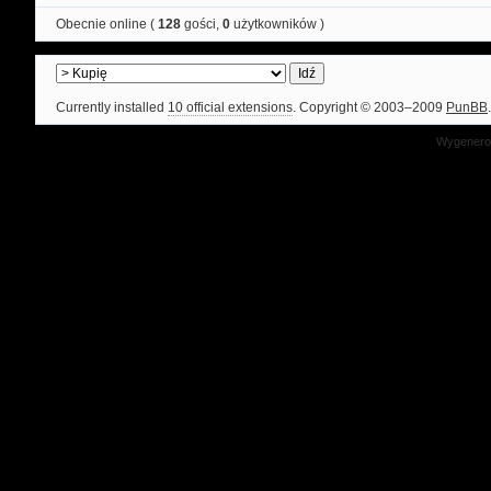
Obecnie online (
128
gości,
0
użytkowników )
Currently installed
10 official extensions
. Copyright © 2003–2009
PunBB
.
Wygenerow