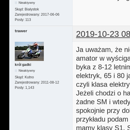
Nieaktywny
Skąd:
Białystok
Zarejestrowany:
2017-06-06
Posty:
113
trawer
2019-10-23 08
Ja uważam, że nie
amator w wyściga
król gadki
byka z 8-12 letn
Nieaktywny
elektryk, 65 i 80 
Skąd:
Kutno
Zarejestrowany:
2011-08-12
czyli klasa elektr
Posty:
1,143
Jeżeli chodzi o 
żadne SM i wtedy 
spokojnie przy d
przykładu podam
mamy klasy S1, S