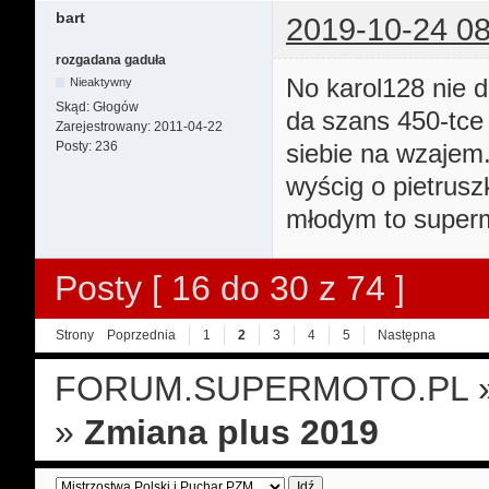
bart
2019-10-24 08
rozgadana gaduła
No karol128 nie d
Nieaktywny
Skąd:
Głogów
da szans 450-tce 
Zarejestrowany:
2011-04-22
Posty:
236
siebie na wzajem.
wyścig o pietrusz
młodym to superm
Posty [ 16 do 30 z 74 ]
Strony
Poprzednia
1
2
3
4
5
Następna
FORUM.SUPERMOTO.PL
»
Zmiana plus 2019