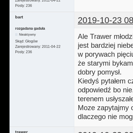
Zarejestrowany:
2011-04-22
Posty:
236
bart
2019-10-23 08
rozgadana gaduła
Ale Trawer młodz
Nieaktywny
Skąd:
Głogów
jest bardziej nie
Zarejestrowany:
2011-04-22
Posty:
236
w porywach pięciu
że starymi bykami
dobry pomysł.
Kiedyś pytałem c
odpowiedź bo nie
terenem usłyszał
Moze zapytajmy of
dlaczego nie mo
trawer