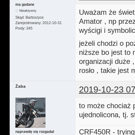
ma gadane
Uważam że świetny
Nieaktywny
Skąd:
Bartoszyce
Amator , np przez
Zarejestrowany:
2012-10-31
Posty:
345
wyścigi i symboli
jeżeli chodzi o p
niższe bo jest to 
organizacji duże ,
rosło , takie jest
Żaba
2019-10-23 07
to może chociaż 
ujednolicona, tj. 
CRF450R - trying
naprawdę się rozgadał