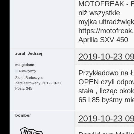
MOTOFREAK - B
niż wszystkie
myjka ultradźwię
https://motofreak
Aprilia SXV 450
zural_Jedrzej
2019-10-23 09
ma gadane
Przykładowo na Ł
Nieaktywny
Skąd:
Bartoszyce
OPEN czyli odpow
Zarejestrowany:
2012-10-31
Posty:
345
stała , licząc ok
65 i 85 byśmy mie
bomber
2019-10-23 09