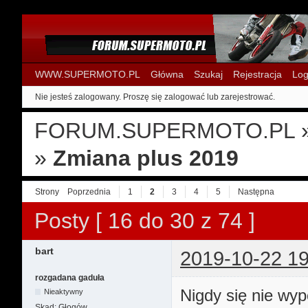
WWW.SUPERMOTO.PL
Główna
Szukaj
Rejestracja
Log
Nie jesteś zalogowany.
Proszę się zalogować lub zarejestrować.
FORUM.SUPERMOTO.PL
»
Zmiana plus 2019
Strony
Poprzednia
1
2
3
4
5
Następna
Posty [ 16 do 30 z 74 ]
bart
2019-10-22 19
rozgadana gaduła
Nigdy się nie wy
Nieaktywny
Skąd:
Głogów