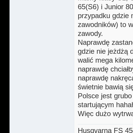
65(S6) i Junior 8
przypadku gdzie 
zawodników) to w 
zawody.
Naprawdę zastanów
gdzie nie jeżdżą 
walić mega kilome
naprawdę chciałb
naprawdę nakręca
świetnie bawią si
Polsce jest grub
startującym haha
Więc dużo wytrwa
Husqvarna FS 45