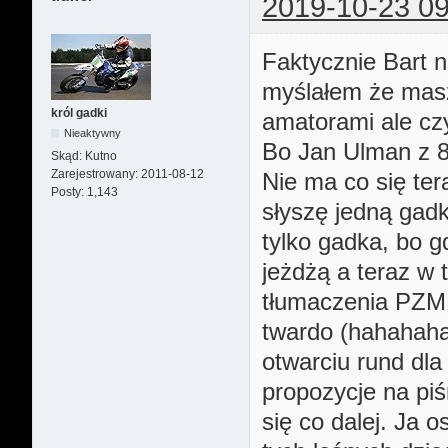
2019-10-23 09
Faktycznie Bart 
myślałem że masz
król gadki
amatorami ale czy
Nieaktywny
Bo Jan Ulman z 8
Skąd:
Kutno
Zarejestrowany:
2011-08-12
Nie ma co się te
Posty:
1,143
słyszę jedną gadk
tylko gadka, bo g
jeżdżą a teraz w 
tłumaczenia PZM 
twardo (hahahaha
otwarciu rund dla 
propozycje na pi
się co dalej. Ja o