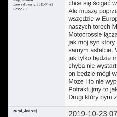
chce się ścigać wi
Zarejestrowany:
2011-04-22
Posty:
236
Ale muszę poprz
wszędzie w Europi
naszych torech M
Motocrossie łącz
jak mój syn który
samym asfalcie. W
jak tylko będzie 
chyba nie wystar
on będzie mógł w
Moze i to nie wyp
Potraktujmy to ja
Drugi który bym 
zural_Jedrzej
2019-10-23 07