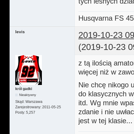
tych leśnych dzi
Husqvarna FS 45
levis
2019-10-23 09
(2019-10-23 0
z tą ilością amat
więcej niż w zawo
Nie chcę nikogo 
król gadki
do klasycznych w
Nieaktywny
itd. Wg mnie wpas
Skąd:
Warszawa
Zarejestrowany:
2011-05-25
zdanie i nie uwła
Posty:
5,257
jest w tej klasie...