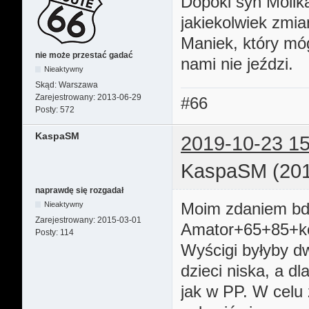
Dopóki syn Molika 
jakiekolwiek zmi
Maniek, który móg
nie może przestać gadać
nami nie jeździ.
Nieaktywny
Skąd:
Warszawa
Zarejestrowany:
2013-06-29
#66
Posty:
572
KaspaSM
2019-10-23 15
KaspaSM (201
naprawdę się rozgadał
Moim zdaniem bdb
Nieaktywny
Zarejestrowany:
2015-03-01
Amator+65+85+kobi
Posty:
114
Wyścigi byłyby dw
dzieci niska, a 
jak w PP. W celu