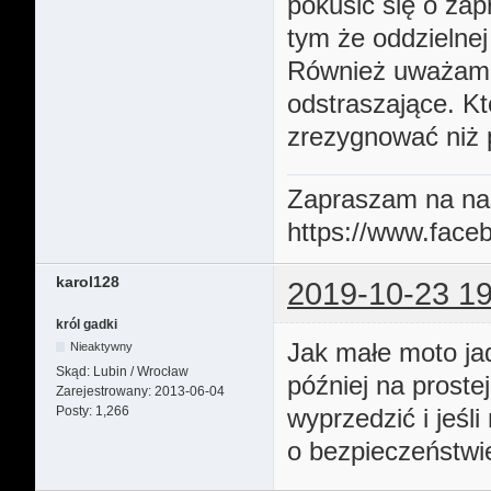
pokusić się o zap
tym że oddzielnej 
Również uważam ż
odstraszające. Kt
zrezygnować niż 
Zapraszam na na
https://www.fa
karol128
2019-10-23 19
król gadki
Jak małe moto jad
Nieaktywny
Skąd:
Lubin / Wrocław
później na prost
Zarejestrowany:
2013-06-04
Posty:
1,266
wyprzedzić i jeśli
o bezpieczeństwi