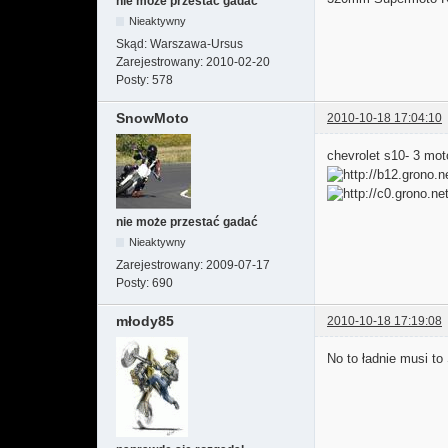
nie może przestać gadać
Nieaktywny
Skąd:
Warszawa-Ursus
Zarejestrowany:
2010-02-20
Posty:
578
SnowMoto
2010-10-18 17:04:10
chevrolet s10- 3 mot
nie może przestać gadać
Nieaktywny
Zarejestrowany:
2009-07-17
Posty:
690
młody85
2010-10-18 17:19:08
No to ładnie musi t