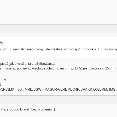
/a:
cudo. Z zewnątrz niepozorny, ale idealnie wchodzą 2 motocykle + mnóstwo g
apisać jakie wrażenia z użytkowania?
nim wozisz ponieważ według suchych danych np. DRZ jest dłuższa o 25cm ni
/ SM
D
 FCR39MX , JD , MRD/SSW , MAGURA/BREMBO4P/BRAKING320MM, IMS 
iata Scudo Dragilli bez problemu :)