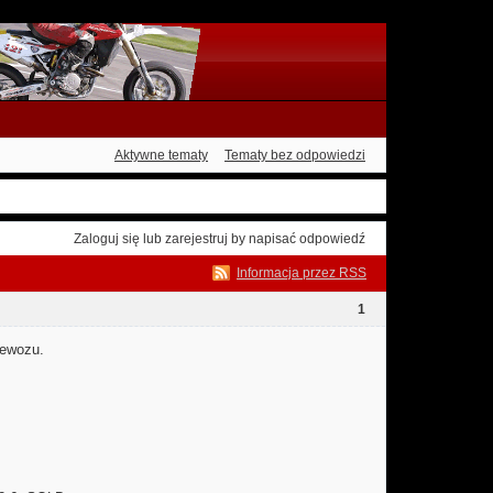
Aktywne tematy
Tematy bez odpowiedzi
Zaloguj się
lub
zarejestruj
by napisać odpowiedź
Informacja przez RSS
1
zewozu.