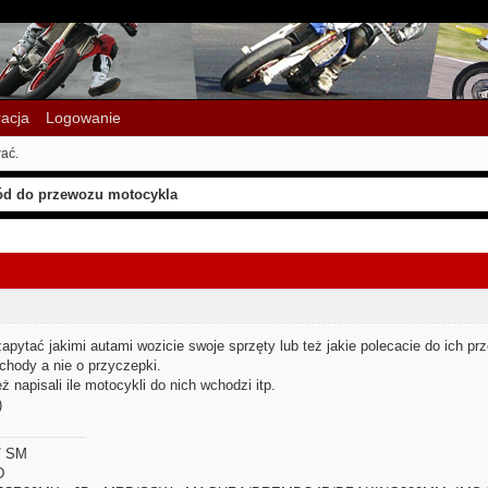
racja
Logowanie
ać.
d do przewozu motocykla
pytać jakimi autami wozicie swoje sprzęty lub też jakie polecacie do ich pr
chody a nie o przyczepki.
eż napisali ile motocykli do nich wchodzi itp.
)
/ SM
D