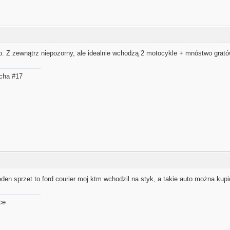
. Z zewnątrz niepozorny, ale idealnie wchodzą 2 motocykle + mnóstwo grató
acha #17
eden sprzet to ford courier moj ktm wchodzil na styk, a takie auto można kupic
ce