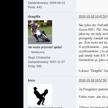
Zarejestrowany:
2009-06-15
Posty:
443
dragilla
2010-10-18 10:47:53
Nie tylko drz PeKaW
Gsxra 600 i 750, Hus
jakie by nie były w
przegordy zawijał się
ps: 3cie moto też by
A użytkowanie... pra
nie może przestać gadać
użytkowników :) to 
Nieaktywny
pali wtedy koło 8-9. 
Skąd:
Chotomów
Generalnie ja, jako 
Zarejestrowany:
2007-11-27
Posty:
685
Łukasz "Dragilla" S
bico
2010-10-18 16:57:59
Ja Peugotem partnere
Fotke mam ,ale nie p
320mm Supermoto Ra