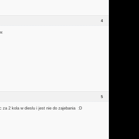
4
w.
5
 za 2 kola w dieslu i jest nie do zajebania :D