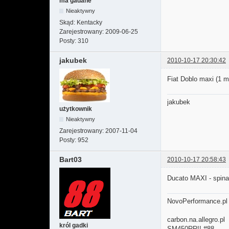
ma gadane
Nieaktywny
Skąd:
Kentacky
Zarejestrowany:
2009-06-25
Posty:
310
jakubek
2010-10-17 20:30:42
Fiat Doblo maxi (1 m
jakubek
użytkownik
Nieaktywny
Zarejestrowany:
2007-11-04
Posty:
952
Bart03
2010-10-17 20:58:43
Ducato MAXI - spina
NovoPerformance.pl
carbon.na.allegro.pl
król gadki
SM450RR!! #88