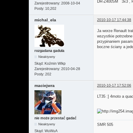
DR-Z400SM 3x3 ,
Zarejestrowany:
2008-10-04
Posty:
10,202
michal_ela
2010-10-17 17:44:38
Ja worze Renault tr
wszystkie potrzebne 
przypinaniem pasami.
boczne ściany a jede
rozgadana gaduła
Nieaktywny
Skąd:
Koźmin Wlkp
Zarejestrowany:
2010-04-28
Posty:
202
maciejwra
2010-10-17 17:52:06
LT35 :] 4moto a quad
nie może przestać gadać
Nieaktywny
SMR 505
Skąd:
WuWuA