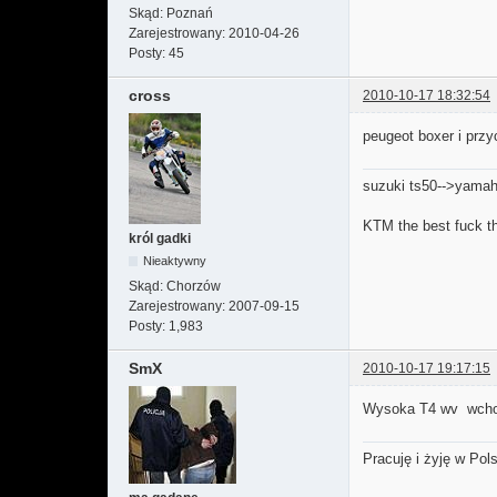
Skąd:
Poznań
Zarejestrowany:
2010-04-26
Posty:
45
cross
2010-10-17 18:32:54
peugeot boxer i prz
suzuki ts50-->yama
KTM the best fuck th
król gadki
Nieaktywny
Skąd:
Chorzów
Zarejestrowany:
2007-09-15
Posty:
1,983
SmX
2010-10-17 19:17:15
Wysoka T4 wv wchodz
Pracuję i żyję w Pol