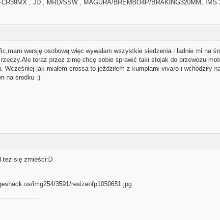
 FCR39MX , JD , MRD/SSW , MAGURA/BREMBO4P/BRAKING320MM, IMS 
afic,mam wersję osobową więc wywalam wszystkie siedzenia i ładnie mi na 
rzeczy.Ale teraz przez zimę chcę sobie sprawić taki stojak do przewozu mot
 Wcześniej jak miałem crossa to jeździłem z kumplami vivaro i wchodziły na
n na środku :)
 tez się zmieści:D