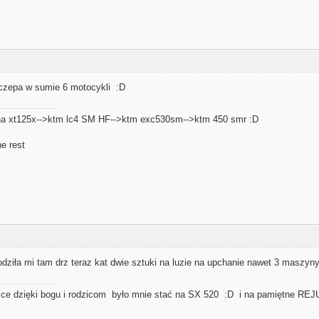
yczepa w sumie 6 motocykli :D
ha xt125x-->ktm lc4 SM HF-->ktm exc530sm-->ktm 450 smr :D
e rest
iła mi tam drz teraz kat dwie sztuki na luzie na upchanie nawet 3 maszyny
sce dzięki bogu i rodzicom było mnie stać na SX 520 :D i na pamiętne REJU ..