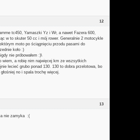
12
arnrne tc450, Yamaszki Yz i Wr, a nawet Fazera 600,
ąc w to skuter 50 cc i mój rower. Generalnie 2 motocykle
iektórym moto po ściągnięciu przodu pasami do
zednie koło :)
nigdy nie próbowałem :)\
co wiem, a robię nim najwięcej km ze wszsytkich
nie lecieć grubo ponad 130. 130 to dobra przelotowa, bo
głośniej no i spala trochę więcej.
13
nca nie zamyka :(