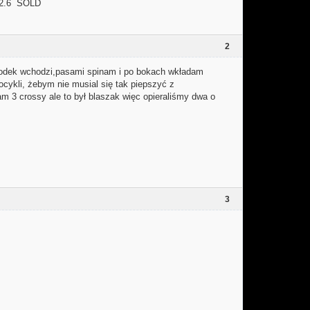
2.6 SOLD
2
środek wchodzi,pasami spinam i po bokach wkładam
ocykli, żebym nie musial się tak piepszyć z
m 3 crossy ale to był blaszak więc opieraliśmy dwa o
3