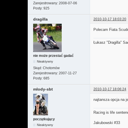
Zarejestrowany:
2008-07-06
Posty:
925
dragilla
2010-10-17 18:03:20
Polecam Fiata Scudo
Łukasz "Dragilla" S
nie może przestać gadać
Nieaktywny
Skąd:
Chotomów
Zarejestrowany:
2007-11-27
Posty:
685
mlody-sbt
2010-10-17 18:06:24
najtansza opcja na j
Racing is life senten
początkujący
Jakubowski #33
Nieaktywny