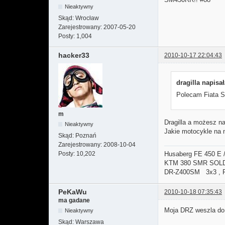
Nieaktywny
Skąd:
Wrocław
Zarejestrowany:
2007-05-20
Posty:
1,004
hacker33
2010-10-17 22:04:43
dragilla napisał
Polecam Fiata S
m
Dragilla a możesz n
Nieaktywny
Jakie motocykle na 
Skąd:
Poznań
Zarejestrowany:
2008-10-04
Posty:
10,202
Husaberg FE 450 E 
KTM 380 SMR SOL
DR-Z400SM 3x3 ,
PeKaWu
2010-10-18 07:35:43
ma gadane
Moja DRZ weszla do F
Nieaktywny
Skąd:
Warszawa