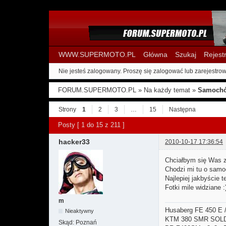
WWW.SUPERMOTO.PL
Główna
Szukaj
Rejest
Nie jesteś zalogowany.
Proszę się zalogować lub zarejestrow
FORUM.SUPERMOTO.PL
»
Na każdy temat
»
Samochó
Strony
1
2
3
…
15
Następna
Posty [ 1 do 15 z 211 ]
hacker33
2010-10-17 17:36:54
Chciałbym się Was za
Chodzi mi tu o samo
Najlepiej jakbyście t
Fotki mile widziane :
m
Husaberg FE 450 E 
Nieaktywny
KTM 380 SMR SOL
Skąd:
Poznań