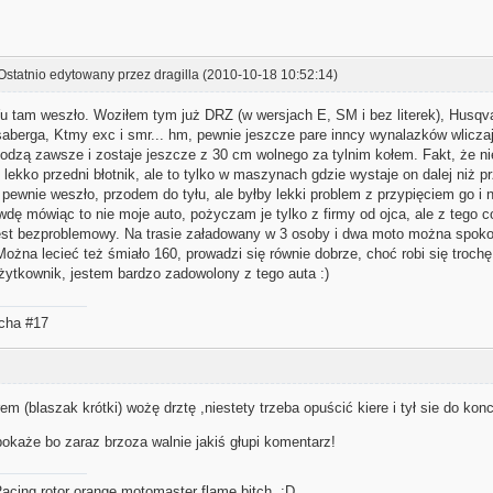
Ostatnio edytowany przez dragilla (2010-10-18 10:52:14)
u tam weszło. Woziłem tym już DRZ (w wersjach E, SM i bez literek), Husqv
aberga, Ktmy exc i smr... hm, pewnie jeszcze pare inncy wynalazków wliczaj
chodzą zawsze i zostaje jeszcze z 30 cm wolnego za tylnim kołem. Fakt, że n
 lekko przedni błotnik, ale to tylko w maszynach gdzie wystaje on dalej niż pr
 pewnie weszło, przodem do tyłu, ale byłby lekki problem z przypięciem go i 
wdę mówiąc to nie moje auto, pożyczam je tylko z firmy od ojca, ale z tego 
jest bezproblemowy. Na trasie załadowany w 3 osoby i dwa moto można spokoj
Można lecieć też śmiało 160, prowadzi się równie dobrze, choć robi się trochę 
użytkownik, jestem bardzo zadowolony z tego auta :)
acha #17
m (blaszak krótki) wożę drztę ,niestety trzeba opuścić kiere i tył sie do ko
okaże bo zaraz brzoza walnie jakiś głupi komentarz!
cing rotor orange motomaster flame bitch :D