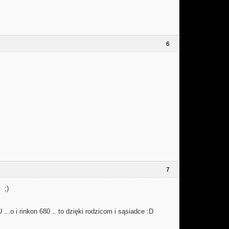
6
7
 ;)
.o i rinkon 680 .. to dzięki rodzicom i sąsiadce :D