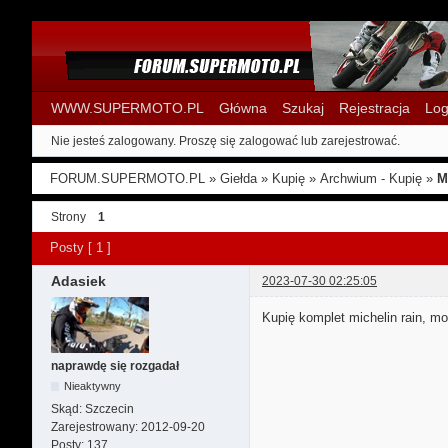
WWW.SUPERMOTO.PL
Główna
Szukaj
Rejestracja
Log
Nie jesteś zalogowany.
Proszę się zalogować lub zarejestrować.
FORUM.SUPERMOTO.PL
»
Giełda
»
Kupię
»
Archwium - Kupię
»
M
Strony
1
Posty [ 1 ]
Adasiek
2023-07-30 02:25:05
Kupię komplet michelin rain, m
naprawdę się rozgadał
Nieaktywny
Skąd:
Szczecin
Zarejestrowany:
2012-09-20
Posty:
137