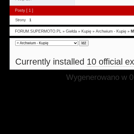
Posty [ 1 ]
Strony
1
FORUM.SUPERMOTO.PL
»
Giełda
»
Kupię
»
Archwium - Kupię
»
M
Currently installed
10 official e
Wygenerowano w 0.