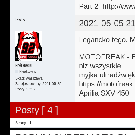
Part 2 http://w
levis
2021-05-05 21
Legancko tego. M
MOTOFREAK - B
niż wszystkie
król gadki
Nieaktywny
myjka ultradźwię
Skąd:
Warszawa
https://motofreak
Zarejestrowany:
2011-05-25
Posty:
5,257
Aprilia SXV 450
Posty [ 4 ]
Strony
1