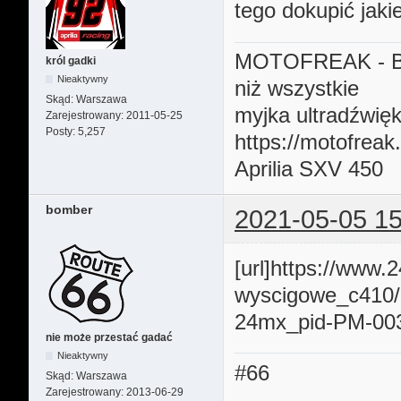
tego dokupić jaki
MOTOFREAK - B
król gadki
Nieaktywny
niż wszystkie
Skąd:
Warszawa
myjka ultradźwię
Zarejestrowany:
2011-05-25
Posty:
5,257
https://motofreak
Aprilia SXV 450
bomber
2021-05-05 15
[url]https://www
wyscigowe_c410/
24mx_pid-PM-003
nie może przestać gadać
Nieaktywny
#66
Skąd:
Warszawa
Zarejestrowany:
2013-06-29