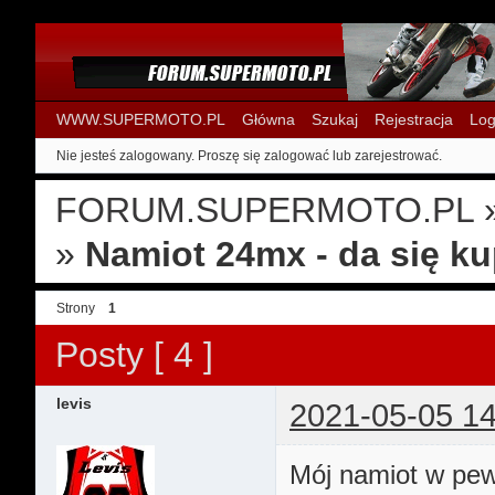
WWW.SUPERMOTO.PL
Główna
Szukaj
Rejestracja
Log
Nie jesteś zalogowany.
Proszę się zalogować lub zarejestrować.
FORUM.SUPERMOTO.PL
»
Namiot 24mx - da się k
Strony
1
Posty [ 4 ]
levis
2021-05-05 14
Mój namiot w pewn