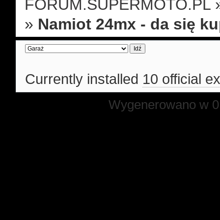
FORUM.SUPERMOTO.PL
»
Namiot 24mx - da się k
Currently installed
10 official e
Wygenerowano w 0.