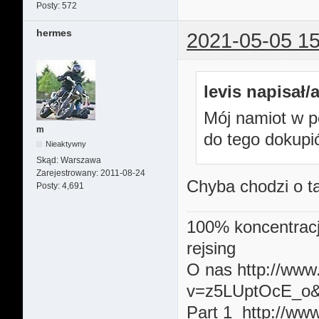
Posty:
572
hermes
2021-05-05 15
levis napisał/a
Mój namiot w p
m
do tego dokupić
Nieaktywny
Skąd:
Warszawa
Zarejestrowany:
2011-08-24
Chyba chodzi o tą
Posty:
4,691
100% koncentracj
rejsing
O nas http://ww
v=z5LUptOcE_o&f
Part 1 http://ww